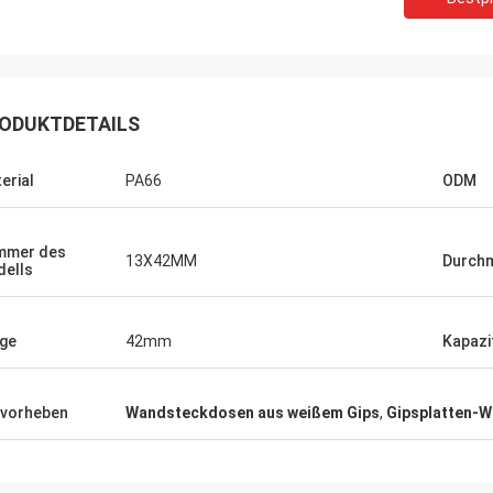
ODUKTDETAILS
erial
PA66
ODM
mmer des
13X42MM
Durch
ells
ge
42mm
Kapazi
vorheben
Wandsteckdosen aus weißem Gips
,
Gipsplatten-