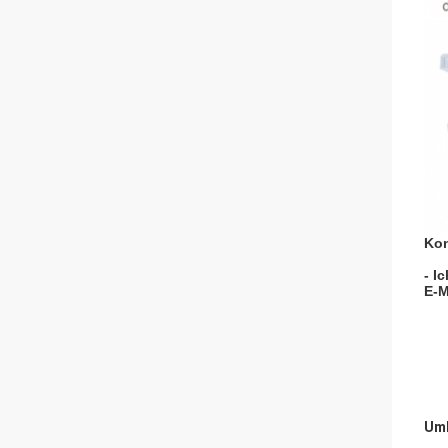
Kon
- I
E-M
Umb