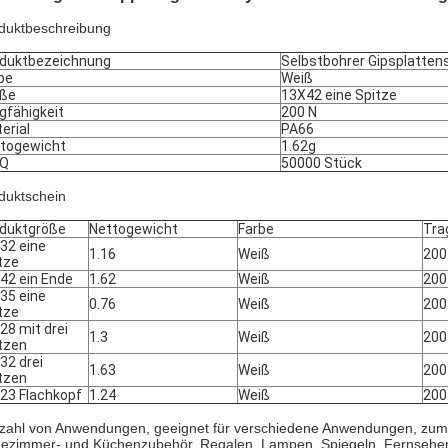
duktbeschreibung
duktbezeichnung
Selbstbohrer Gipsplatten
be
Weiß
öße
13X42 eine Spitze
gfähigkeit
200 N
erial
PA66
togewicht
1.62g
Q
50000 Stück
duktschein
duktgröße
Nettogewicht
Farbe
Tra
32 eine
1.16
Weiß
200
tze
42 ein Ende
1.62
Weiß
200
35 eine
0.76
Weiß
200
tze
28 mit drei
1.3
Weiß
200
tzen
32 drei
1.63
Weiß
200
tzen
23 Flachkopf
1.24
Weiß
200
lzahl von Anwendungen, geeignet für verschiedene Anwendungen, zum
ezimmer- und Küchenzubehör, Regalen, Lampen, Spiegeln, Fernseher