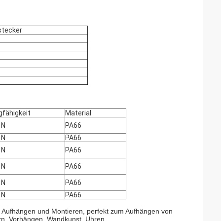
stecker
gfähigkeit
Material
 N
PA66
 N
PA66
 N
PA66
 N
PA66
 N
PA66
 N
PA66
 Aufhängen und Montieren, perfekt zum Aufhängen von
n, Vorhängen, Wandkunst, Uhren,