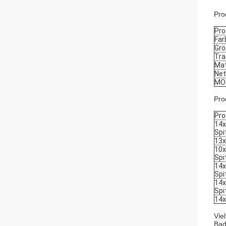
Pro
Pro
Far
Gr
Tra
Mat
Net
MO
Pro
Pro
14x
Spi
13x
10x
Spi
14x
Spi
14x
Spi
14x
Vie
Bad