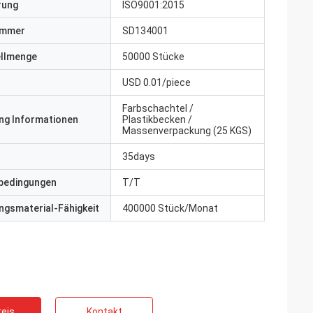
erung
ISO9001:2015
ummer
SD134001
ellmenge
50000 Stücke
USD 0.01/piece
Farbschachtel /
ng Informationen
Plastikbecken /
Massenverpackung (25 KGS)
35days
bedingungen
T/T
gsmaterial-Fähigkeit
400000 Stück/Monat
eis
Kontakt