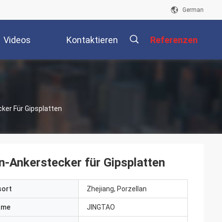
German
Videos
Kontaktieren
Referenzen
Sie Uns
描
ker Für Gipsplatten
述
-Ankerstecker für Gipsplatten
sort
Zhejiang, Porzellan
ame
JINGTAO