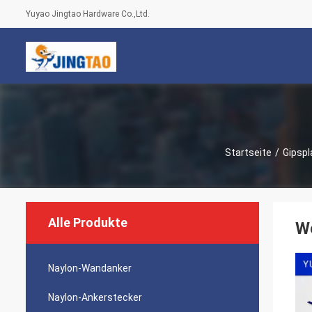
Yuyao Jingtao Hardware Co.,Ltd.
Startseite
/
Gipspl
Alle Produkte
We
Naylon-Wandanker
Naylon-Ankerstecker