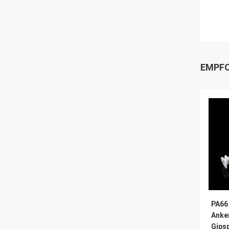
EMPFO
PA66
Anke
Gips