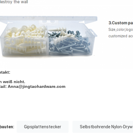
takt:
ch weiß nicht.
ail: Anna@jingtaohardware.com
auten:
Gipsplattenstecker
Selbstbohrende Nylon-Drywa