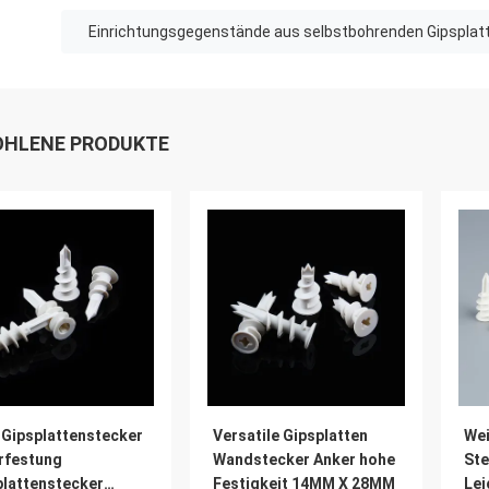
Einrichtungsgegenstände aus selbstbohrenden Gipsplatt
HLENE PRODUKTE
 Gipsplattenstecker
Versatile Gipsplatten
Wei
rfestung
Wandstecker Anker hohe
St
plattenstecker
Festigkeit 14MM X 28MM
Lei