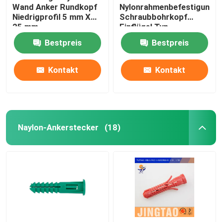
Wand Anker Rundkopf
Nylonrahmenbefestigunge
Niedrigprofil 5 mm X
Schraubbohrkopf
25 mm
Einflügel Typ
Bestpreis
Bestpreis
Kontakt
Kontakt
Naylon-Ankerstecker
(18)