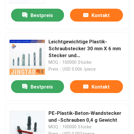
Bestpreis
Kontakt
Über uns
Fabrik Tour
Leichtgewichtige Plastik-
Schraubstecker 30 mm X 6 mm
Qualitätskontrolle
Stecker und
Schraubbefestigung
MOQ：100000 Stücke
Preis：USD 0.006 /piece
Kontakt
Bestpreis
Kontakt
Referenzen
Naylon-Wandanker
PE-Plastik-Beton-Wandstecker
und -Schrauben 0,4 g Gewicht
MOQ：100000 Stücke
Naylon-Ankerstecker
Preis：USD 0.003/piece