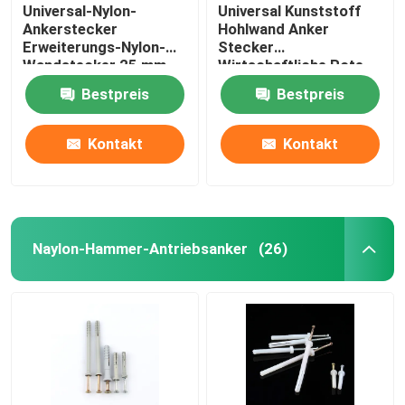
Universal-Nylon-
Universal Kunststoff
Ankerstecker
Hohlwand Anker
Erweiterungs-Nylon-
Stecker
Wandstecker 25 mm
Wirtschaftliche Rote
Länge
Farbe
Bestpreis
Bestpreis
Kontakt
Kontakt
Naylon-Hammer-Antriebsanker
(26)