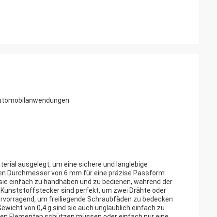
Automobilanwendungen
rial ausgelegt, um eine sichere und langlebige
nen Durchmesser von 6 mm für eine präzise Passform
t sie einfach zu handhaben und zu bedienen, während der
 Kunststoffstecker sind perfekt, um zwei Drähte oder
ervorragend, um freiliegende Schraubfäden zu bedecken
ewicht von 0,4 g sind sie auch unglaublich einfach zu
r den Elementen schützen müssen oder einfach nur eine