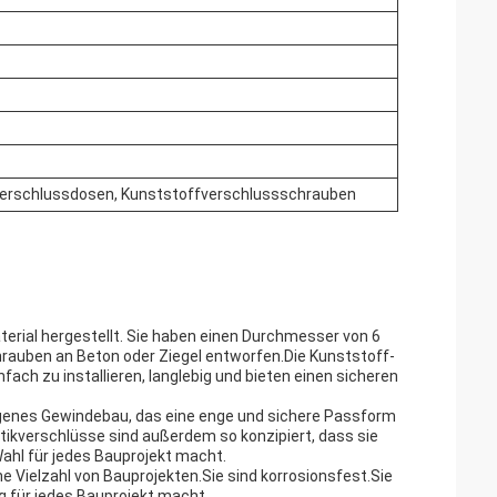
erschlussdosen, Kunststoffverschlussschrauben
ial hergestellt. Sie haben einen Durchmesser von 6
rauben an Beton oder Ziegel entworfen.Die Kunststoff-
fach zu installieren, langlebig und bieten einen sicheren
genes Gewindebau, das eine enge und sichere Passform
ikverschlüsse sind außerdem so konzipiert, dass sie
Wahl für jedes Bauprojekt macht.
e Vielzahl von Bauprojekten.Sie sind korrosionsfest.Sie
ng für jedes Bauprojekt macht.