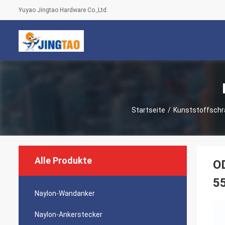
Yuyao Jingtao Hardware Co.,Ltd.
Startseite
/
Kunststoffschr
Alle Produkte
O
5
Naylon-Wandanker
Naylon-Ankerstecker