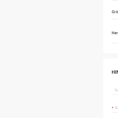
Gr
Her
HI