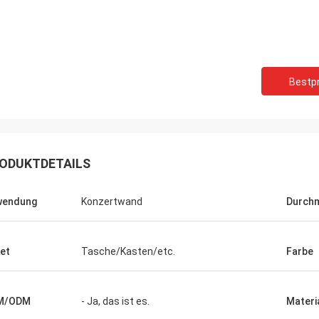
Bestpr
ODUKTDETAILS
wendung
Konzertwand
Durch
et
Tasche/Kasten/etc.
Farbe
M/ODM
- Ja, das ist es.
Materi