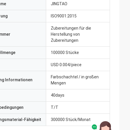
ame
JINGTAO
erung
ISO9001:2015
Zubereitungen für die
ummer
Herstellung von
Zubereitungen
ellmenge
100000 Stücke
USD 0.004/piece
Farbschachtel / in großen
ng Informationen
Mengen
40days
bedingungen
T/T
gsmaterial-Fähigkeit
300000 Stück/Monat