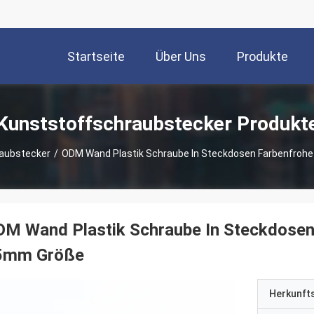
Startseite
Über Uns
Produkte
Kunststoffschraubstecker Produkt
aubstecker
/
ODM Wand Plastik Schraube In Steckdosen Farbenfroh
DM Wand Plastik Schraube In Steckdosen
5mm Größe
Herkunft