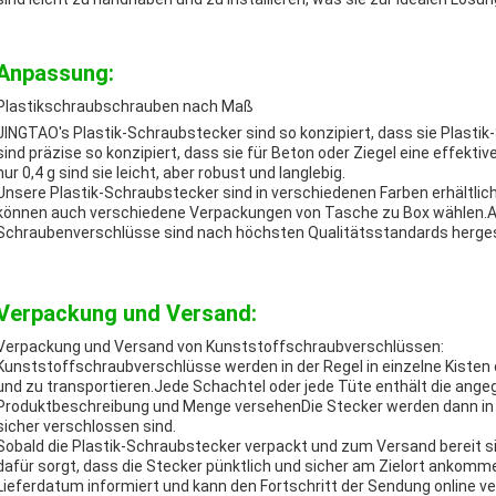
Anpassung:
Plastikschraubschrauben nach Maß
JINGTAO's Plastik-Schraubstecker sind so konzipiert, dass sie Plasti
sind präzise so konzipiert, dass sie für Beton oder Ziegel eine effek
nur 0,4 g sind sie leicht, aber robust und langlebig.
Unsere Plastik-Schraubstecker sind in verschiedenen Farben erhältlich,
können auch verschiedene Verpackungen von Tasche zu Box wählen.A
Schraubenverschlüsse sind nach höchsten Qualitätsstandards hergeste
Verpackung und Versand:
Verpackung und Versand von Kunststoffschraubverschlüssen:
Kunststoffschraubverschlüsse werden in der Regel in einzelne Kisten
und zu transportieren.Jede Schachtel oder jede Tüte enthält die ange
Produktbeschreibung und Menge versehenDie Stecker werden dann in gr
sicher verschlossen sind.
Sobald die Plastik-Schraubstecker verpackt und zum Versand bereit sin
dafür sorgt, dass die Stecker pünktlich und sicher am Zielort ankomm
Lieferdatum informiert und kann den Fortschritt der Sendung online ve