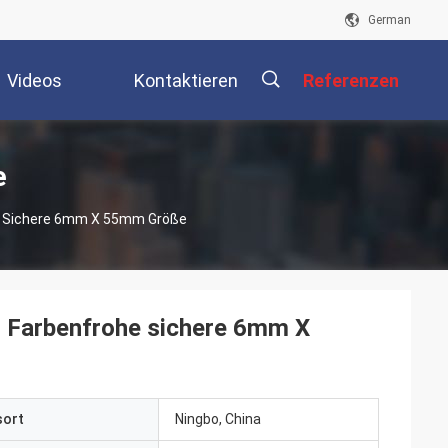
German
Videos
Kontaktieren
Referenzen
Sie Uns
描
e
e Sichere 6mm X 55mm Größe
述
 Farbenfrohe sichere 6mm X
sort
Ningbo, China