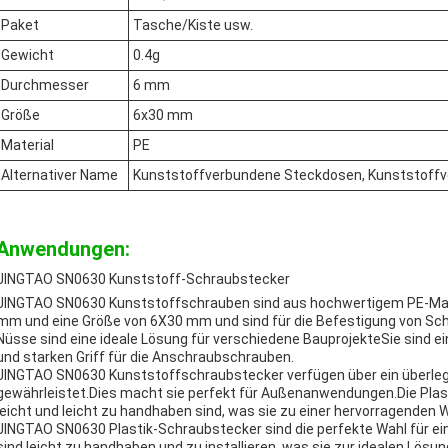
Paket
Tasche/Kiste usw.
Gewicht
0.4g
Durchmesser
6 mm
Größe
6x30 mm
Material
PE
Alternativer Name
Kunststoffverbundene Steckdosen, Kunststoffv
Anwendungen:
JINGTAO SN0630 Kunststoff-Schraubstecker
JINGTAO SN0630 Kunststoffschrauben sind aus hochwertigem PE-Mater
mm und eine Größe von 6X30 mm und sind für die Befestigung von Sch
Nüsse sind eine ideale Lösung für verschiedene BauprojekteSie sind ein
und starken Griff für die Anschraubschrauben.
JINGTAO SN0630 Kunststoffschraubstecker verfügen über ein überle
gewährleistet.Dies macht sie perfekt für Außenanwendungen.Die Plast
leicht und leicht zu handhaben sind, was sie zu einer hervorragenden 
JINGTAO SN0630 Plastik-Schraubstecker sind die perfekte Wahl für ein
sind leicht zu handhaben und zu installieren, was sie zur idealen Lösu