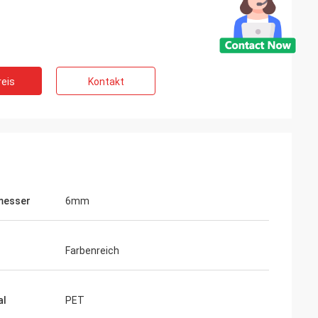
eis
Kontakt
messer
6mm
Farbenreich
al
PET