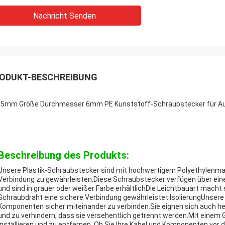
Nachricht Senden
ODUKT-BESCHREIBUNG
5mm Größe Durchmesser 6mm PE Kunststoff-Schraubstecker für 
Beschreibung des Produkts:
Unsere Plastik-Schraubstecker sind mit hochwertigem Polyethylenmate
Verbindung zu gewährleisten.Diese Schraubstecker verfügen über ei
und sind in grauer oder weißer Farbe erhältlichDie Leichtbauart mach
Schraubdraht eine sichere Verbindung gewährleistet.IsolierungUnsere
Komponenten sicher miteinander zu verbinden.Sie eignen sich auch h
und zu verhindern, dass sie versehentlich getrennt werden.Mit einem G
installieren und zu entfernen. Ob Sie Ihre Kabel und Komponenten vo