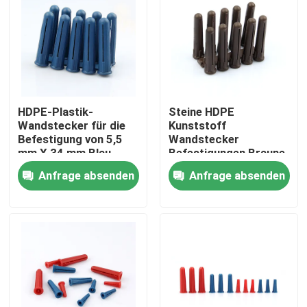
HDPE-Plastik-
Steine HDPE
Wandstecker für die
Kunststoff
Befestigung von 5,5
Wandstecker
mm X 34 mm Blau
Befestigungen Braune
Farbe Leichtgewicht
Farbe 7 mm X 40 mm
Anfrage absenden
Anfrage absenden
Startseite
Produkte
Videos