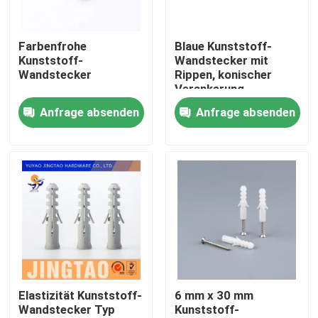
Über uns
Farbenfrohe
Blaue Kunststoff-
Kunststoff-
Wandstecker mit
Wandstecker
Rippen, konischer
Fabrik Tour
Verankerung,
schnelleres
Anfrage absenden
Anfrage absenden
Ausdehnungsrohr
Qualitätskontrolle
Kontakt
Referenzen
Naylon-Wandanker
Elastizität Kunststoff-
6 mm x 30 mm
Wandstecker Typ
Kunststoff-
Naylon-Ankerstecker