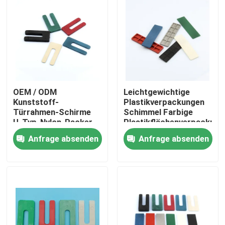
OEM / ODM
Leichtgewichtige
Kunststoff-
Plastikverpackungen
Türrahmen-Schirme
Schimmel Farbige
U-Typ-Nylon-Packer
Plastikflächenverpackung
3,2 mm X 75 mm
Anfrage absenden
Anfrage absenden
Startseite
Produkte
Videos