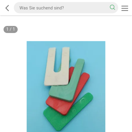
1
/
1