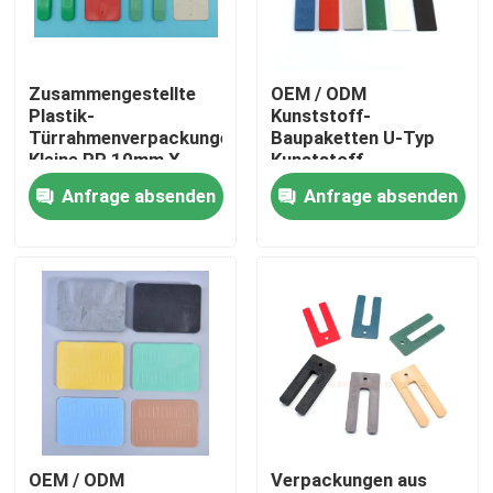
Über uns
Zusammengestellte
OEM / ODM
Plastik-
Kunststoff-
Fabrik Tour
Türrahmenverpackungen
Baupaketten U-Typ
Kleine PP 10mm X
Kunststoff-
75mm Größe
Bauschalen
Anfrage absenden
Anfrage absenden
Qualitätskontrolle
Kontakt
Referenzen
Naylon-Wandanker
OEM / ODM
Verpackungen aus
Naylon-Ankerstecker