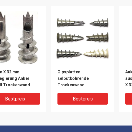
m X 32 mm
Gipsplatten
Ank
legierung Anker
selbstbohrende
aus
ll Trockenwand
Trockenwand
X 
aubenanker ISO9001
Ankerschrauben Stahl 13
Sel
mm x 42 mm
Bestpreis
Bestpreis