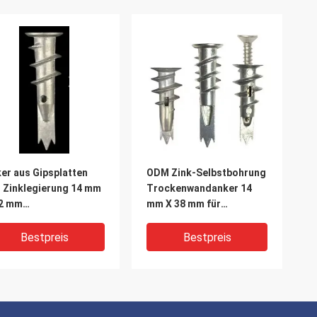
er aus Gipsplatten
ODM Zink-Selbstbohrung
 Zinklegierung 14 mm
Trockenwandanker 14
32 mm
mm X 38 mm für
bstbohrmetallanker
Gipsplatten
Bestpreis
Bestpreis