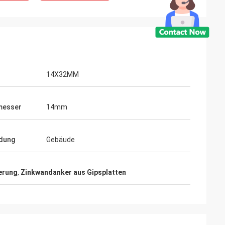
14X32MM
messer
14mm
dung
Gebäude
erung
,
Zinkwandanker aus Gipsplatten