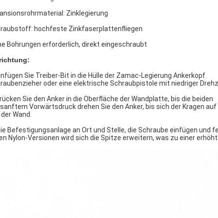
ansionsrohrmaterial: Zinklegierung
raubstoff: hochfeste Zinkfaserplattenfliegen
ne Bohrungen erforderlich, direkt eingeschraubt
richtung:
Einfügen Sie Treiber-Bit in die Hülle der Zamac-Legierung Ankerkopf.
raubenzieher oder eine elektrische Schraubpistole mit niedriger Drehz
Drücken Sie den Anker in die Oberfläche der Wandplatte, bis die beiden
 sanftem Vorwärtsdruck drehen Sie den Anker, bis sich der Kragen auf d
 der Wand.
Die Befestigungsanlage an Ort und Stelle, die Schraube einfügen und fes
den Nylon-Versionen wird sich die Spitze erweitern, was zu einer erhöh