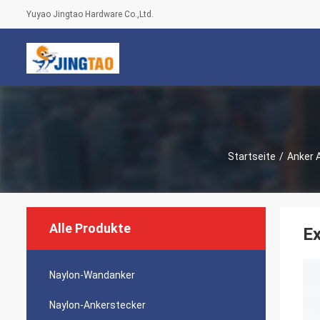
Yuyao Jingtao Hardware Co.,Ltd.
Startseite
/
Anker 
Alle Produkte
Ex
Naylon-Wandanker
Naylon-Ankerstecker