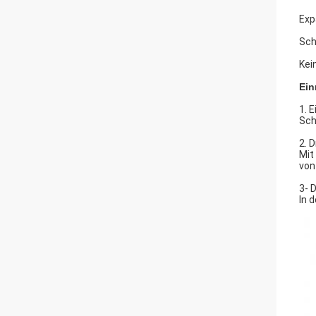
Exp
Sch
Kei
Ein
1. 
Sch
2. 
Mit
von
3- 
In 