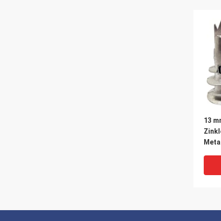
13 m
Zink
Meta
Schr