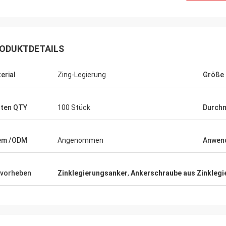
ODUKTDETAILS
erial
Zing-Legierung
Größe
ten QTY
100 Stück
Durch
em /ODM
Angenommen
Anwen
vorheben
Zinklegierungsanker
,
Ankerschraube aus Zinklegi