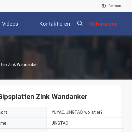
German
Videos
Kontaktieren
Referenzen
Sie Uns
描
tten Zink Wandanker
述
Gipsplatten Zink Wandanker
sort
YUYAO, JINGTAO, wo ist er?
ame
JINGTAO