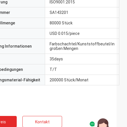
erung
ISO9001:2015
ummer
SA143201
ellmenge
80000 Stück
USD 0.015/piece
Farbschachtel/Kunststoffbeutel/in
ng Informationen
großen Mengen
35days
bedingungen
T/T
gsmaterial-Fähigkeit
200000 Stück/Monat
eis
Kontakt