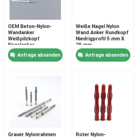
Über uns
OEM Beton-Nylon-
Weiße Nagel Nylon
Wandanker
Wand Anker Rundkopf
Fabrik Tour
Weißpilzkopf
Niedrigprofil 5 mm X
Nagelanker
25 mm
Anfrage absenden
Anfrage absenden
Qualitätskontrolle
Kontakt
Referenzen
Naylon-Wandanker
Grauer Nylonrahmen
Roter Nylon-
Naylon-Ankerstecker