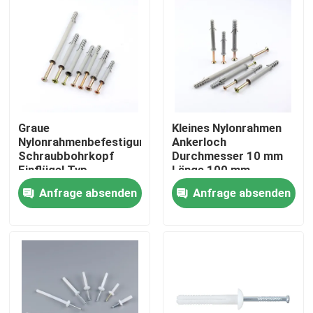
Graue
Kleines Nylonrahmen
Nylonrahmenbefestigungen
Ankerloch
Schraubbohrkopf
Durchmesser 10 mm
Einflügel Typ
Länge 100 mm
Anfrage absenden
Anfrage absenden
Startseite
Produkte
Videos