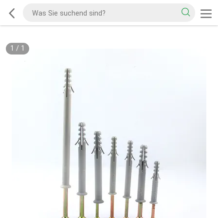
1
/
1