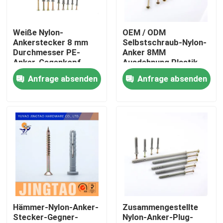
Über uns
Weiße Nylon-
OEM / ODM
Ankerstecker 8 mm
Selbstschraub-Nylon-
Durchmesser PE-
Anker 8MM
Fabrik Tour
Anker-Gegenkopf
Ausdehnung Plastik-
Schraub-Anker
Anfrage absenden
Anfrage absenden
Qualitätskontrolle
Kontakt
Referenzen
Naylon-Wandanker
Hämmer-Nylon-Anker-
Zusammengestellte
Stecker-Gegner-
Nylon-Anker-Plug-
Naylon-Ankerstecker