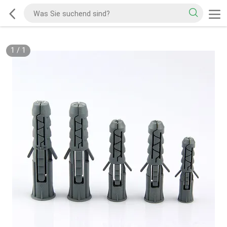
1
/
1